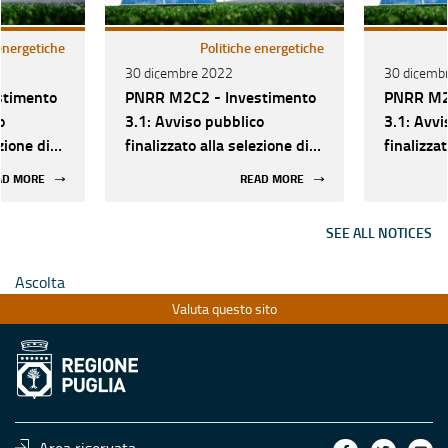
 energetiche
Politiche energetiche
30 dicembre 2022
30 dicemb
stimento
PNRR M2C2 - Investimento
PNRR M2C
o
3.1: Avviso pubblico
3.1: Avvi
zione di
finalizzato alla selezione di
finalizzat
i volte
proposte progettuali volte
proposte 
AD MORE
READ MORE
i impianti
alla realizzazione di impianti
alla real
rogeno
di produzione di idrogeno
di produz
SEE ALL NOTICES
rinnovabile in aree
rinnovabi
e.
industriali dismesse.
industria
Ascolta
Valuta questo sito
Area riservata