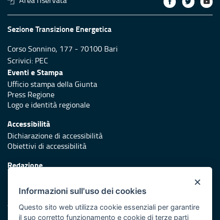
Sezione Transizione Energetica
Corso Sonnino, 177 - 70100 Bari
Scrivici:
PEC
Eventi e Stampa
Ufficio stampa della Giunta
Press Regione
Logo e identità regionale
Accessibilità
Dichiarazione di accessibilità
Obiettivi di accessibilità
Redazione
Responsabili di pubblicazione
×
Informazioni sull'uso dei cookies
Protezione civile
Vai al sito di Protezione Civile Puglia
Questo sito web utilizza cookie essenziali per garantire
il suo corretto funzionamento e cookie di terze parti