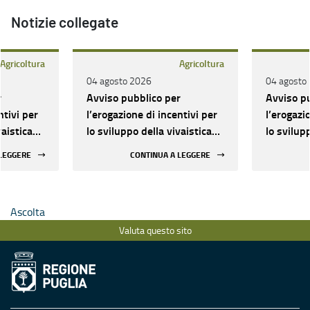
Notizie collegate
Agricoltura
Agricoltura
04 agosto 2026
04 agosto
r
Avviso pubblico per
Avviso p
ntivi per
l’erogazione di incentivi per
l’erogazi
vaistica
lo sviluppo della vivaistica
lo svilup
zione
forestale: Approvazione
forestal
 LEGGERE
CONTINUA A LEGGERE
graduatoria
graduato
Ascolta
Valuta questo sito