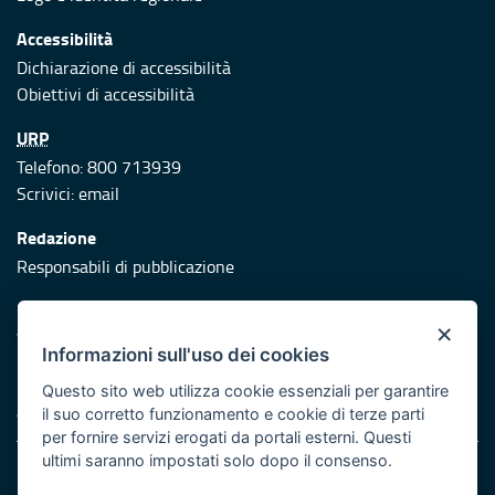
Accessibilità
Dichiarazione di accessibilità
Obiettivi di accessibilità
URP
Telefono: 800 713939
Scrivici:
email
Redazione
Responsabili di pubblicazione
Protezione civile
×
Vai al sito di Protezione Civile Puglia
Informazioni sull'uso dei cookies
Iniziativa finanziata con risorse del POR Puglia 2014/2020 -
Questo sito web utilizza cookie essenziali per garantire
Asse XI
il suo corretto funzionamento e cookie di terze parti
per fornire servizi erogati da portali esterni. Questi
ultimi saranno impostati solo dopo il consenso.
Note legali