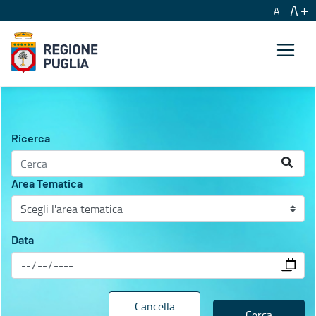
A
A
Agenda istituzionale
Ricerca
Area Tematica
Data
Cancella
Cerca