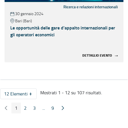
Ricerca e relazioni internazionali
30 gennaio 2024
Bari (Bari)
Le opportunità delle gare d'appalto internazionali per
gli operatori economici
DETTAGLIO EVENTO
Mostrati 1 - 12 su 107 risultati.
12 Elementi
Per pagina
1
2
3
...
9
Pagina Precedente
Pagina Seguente
Pagina
Pagina
Pagina
Pagine intermedie
Pagina