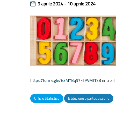
9 aprile 2024 - 10 aprile 2024
https://forms.gle/E3MYBq57FTPVMJ1S8
entro il
Ufficio Statistico
Istituzione e partecipazione