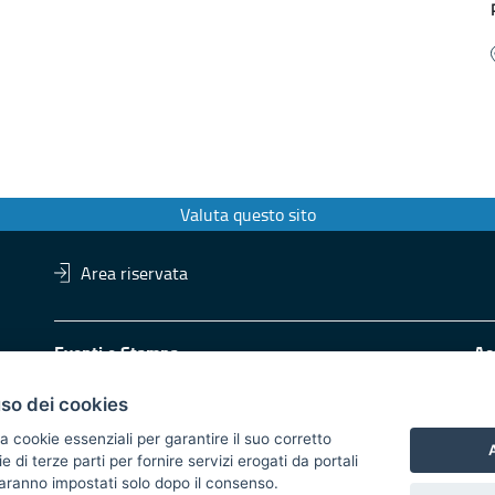
Valuta questo sito
Area riservata
Eventi e Stampa
Ac
Ufficio stampa della Giunta
Di
Press Regione
Obi
uso dei cookies
Logo e identità regionale
a cookie essenziali per garantire il suo corretto
A
di terze parti per fornire servizi erogati da portali
Redazione
Pr
 saranno impostati solo dopo il consenso.
Responsabili di pubblicazione
Vai