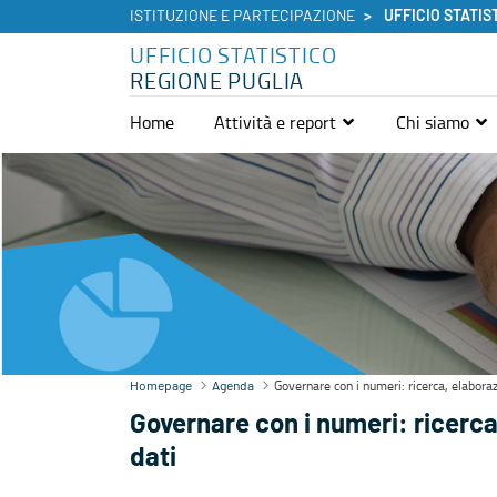
ISTITUZIONE E PARTECIPAZIONE
UFFICIO STATIS
UFFICIO STATISTICO
REGIONE PUGLIA
Home
Attività e report
Chi siamo
Agenda - Ufficio Statistico
Governare con i numeri: ricerca, elabora
Homepage
Agenda
Governare con i numeri: ricerca
dati