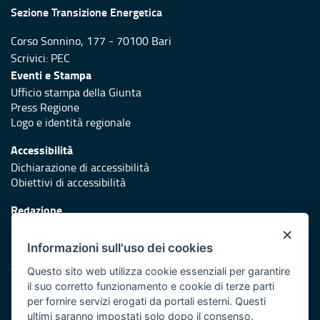
Sezione Transizione Energetica
Corso Sonnino, 177 - 70100 Bari
Scrivici:
PEC
Eventi e Stampa
Ufficio stampa della Giunta
Press Regione
Logo e identità regionale
Accessibilità
Dichiarazione di accessibilità
Obiettivi di accessibilità
Redazione
Responsabili di pubblicazione
×
Informazioni sull'uso dei cookies
Protezione civile
Vai al sito di Protezione Civile Puglia
Questo sito web utilizza cookie essenziali per garantire
il suo corretto funzionamento e cookie di terze parti
Iniziativa finanziata con risorse del POR Puglia 2014/2020 -
per fornire servizi erogati da portali esterni. Questi
Asse XI
ultimi saranno impostati solo dopo il consenso.