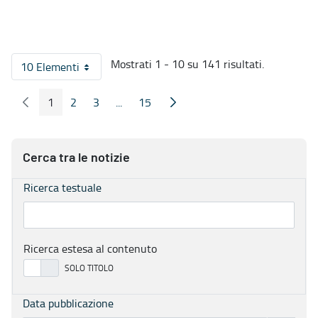
Mostrati 1 - 10 su 141 risultati.
10 Elementi
Per pagina
1
2
3
...
15
Pagina Precedente
Pagina Seguente
Pagina
Pagina
Pagina
Pagine intermedie
Pagina
Cerca tra le notizie
Ricerca testuale
Ricerca estesa al contenuto
Data pubblicazione