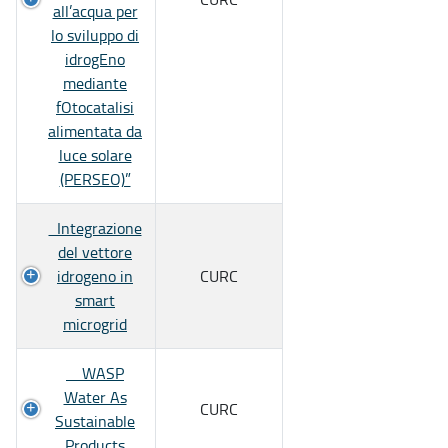
all’acqua per
lo sviluppo di
idrogEno
mediante
fOtocatalisi
alimentata da
luce solare
(PERSEO)”
Integrazione
del vettore
idrogeno in
CURC
smart
microgrid
WASP
Water As
CURC
Sustainable
Products