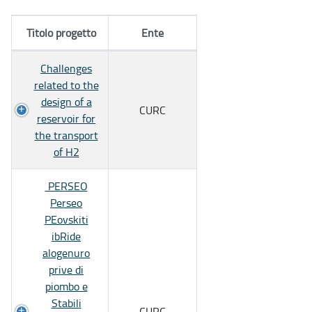
Titolo progetto
Ente
Challenges
related to the
design of a
CURC
reservoir for
the transport
of H2
PERSEO
Perseo
PEovskiti
ibRide
alogenuro
prive di
piombo e
Stabili
CURC