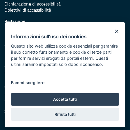
Dichiarazione di accessibilità
Obiettivi di accessibilità
Redazione
Responsabili di pubblicazione
×
Informazioni sull'uso dei cookies
Protezione civile
Vai al sito di Protezione Civile Puglia
Questo sito web utilizza cookie essenziali per garantire
il suo corretto funzionamento e cookie di terze parti
Iniziativa finanziata con risorse del POR Puglia 2014/2020 -
per fornire servizi erogati da portali esterni. Questi
Asse XI
ultimi saranno impostati solo dopo il consenso.
Note legali
Fammi scegliere
Cookie e privacy
Amministrazione trasparente
Atti di notifica
Accetta tutti
Feed RSS
Servizi Intranet
Rifiuta tutti
© Regione Puglia