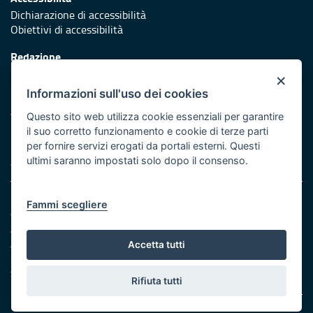
Dichiarazione di accessibilità
Obiettivi di accessibilità
Redazione
Responsabili di pubblicazione
×
Informazioni sull'uso dei cookies
Protezione civile
Vai al sito di Protezione Civile Puglia
Questo sito web utilizza cookie essenziali per garantire
il suo corretto funzionamento e cookie di terze parti
Iniziativa finanziata con risorse del POR Puglia 2014/2020 -
per fornire servizi erogati da portali esterni. Questi
Asse XI
ultimi saranno impostati solo dopo il consenso.
Note legali
Fammi scegliere
Cookie e privacy
Amministrazione trasparente
Atti di notifica
Accetta tutti
Feed RSS
Servizi Intranet
Rifiuta tutti
© Regione Puglia