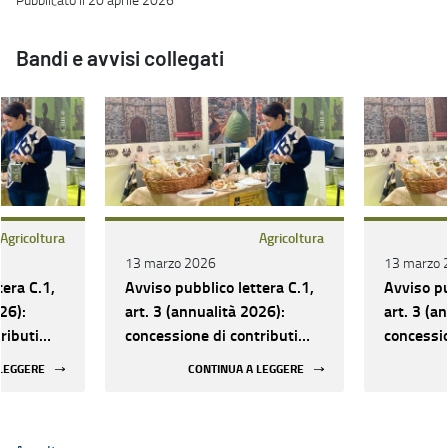
Bandi e avvisi collegati
Agricoltura
Agricoltura
13 marzo 2026
13 marzo 
tera C.1,
Avviso pubblico lettera C.1,
Avviso pu
26):
art. 3 (annualità 2026):
art. 3 (a
ributi
concessione di contributi
concessio
gre, fiere
per il sostegno a sagre, fiere
per il so
 LEGGERE
CONTINUA A LEGGERE
e eventi
e eventi