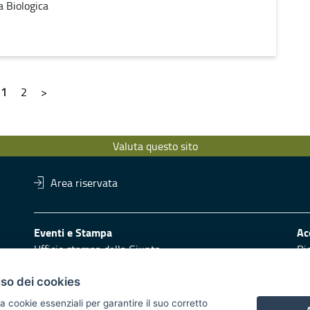
a Biologica
1
2
>
Valuta questo sito
Area riservata
Eventi e Stampa
Ac
Ufficio stampa della Giunta
Di
Press Regione
Obi
Logo e identità regionale
uso dei cookies
Redazione
Pr
a cookie essenziali per garantire il suo corretto