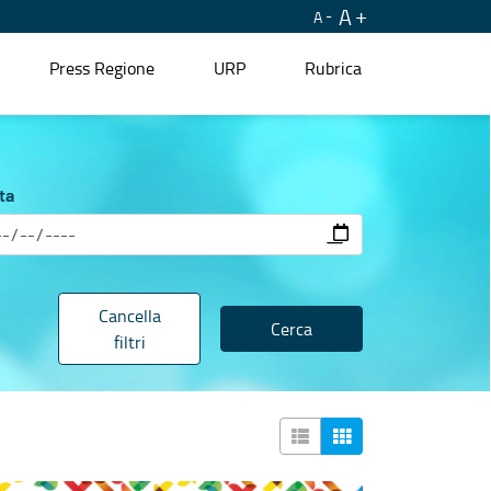
A
A
Press Regione
URP
Rubrica
ta
Cancella
Cerca
filtri