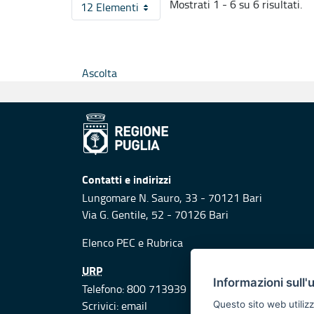
Mostrati 1 - 6 su 6 risultati.
12 Elementi
Per pagina
Ascolta
Contatti e indirizzi
Lungomare N. Sauro, 33 - 70121 Bari
Via G. Gentile, 52 - 70126 Bari
Elenco PEC
e
Rubrica
URP
Informazioni sull'
Telefono: 800 713939
Scrivici:
email
Questo sito web utilizz