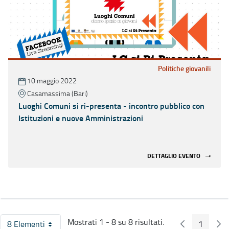
Politiche giovanili
10 maggio 2022
Casamassima (Bari)
Luoghi Comuni si ri-presenta - incontro pubblico con
Istituzioni e nuove Amministrazioni
DETTAGLIO EVENTO
Mostrati 1 - 8 su 8 risultati.
8 Elementi
1
Pagina Preced
Pag
Per pagina
Pagina