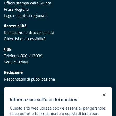
Ufficio stampa della Giunta
Press Regione
Logo e identità regionale
Accessibilità
Dichiarazione di accessibilità
Obiettivi di accessibilità
URP
Telefono: 800 713939
Scrivici:
email
Redazione
Responsabili di pubblicazione
Protezione civile
×
Vai al sito di Protezione Civile Puglia
Informazioni sull'uso dei cookies
Iniziativa finanziata con risorse del POR Puglia 2014/2020 -
Questo sito web utilizza cookie essenziali per garantire
Asse XI
il suo corretto funzionamento e cookie di terze parti