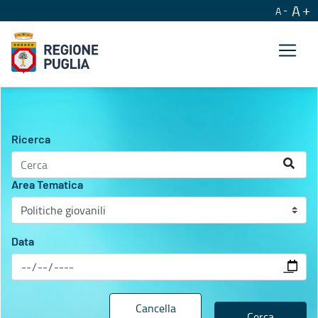
A
A
Agenda istituzionale
Ricerca
Area Tematica
Data
Cancella
Cerca