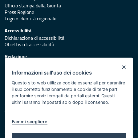
Ufficio stampa della Giunta
Press Regione
Logo e identità regionale
Accessibilità
Dichiarazione di accessibilità
Obiettivi di accessibilità
Redazione
Responsabili di pubblicazione
×
Informazioni sull'uso dei cookies
Protezione civile
Vai al sito di Protezione Civile Puglia
Questo sito web utilizza cookie essenziali per garantire
il suo corretto funzionamento e cookie di terze parti
Iniziativa finanziata con risorse del POR Puglia 2014/2020 -
per fornire servizi erogati da portali esterni. Questi
Asse XI
ultimi saranno impostati solo dopo il consenso.
Note legali
Fammi scegliere
Cookie e privacy
Amministrazione trasparente