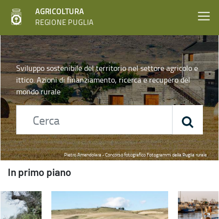
AGRICOLTURA
REGIONE PUGLIA
Home - Agricoltura
Sviluppo sostenibile del territorio nel settore agricolo e
ittico. Azioni di finanziamento, ricerca e recupero del
mondo rurale
Pietro Amendolara - Concorso fotografico Fotogrammi della Puglia rurale
In primo piano