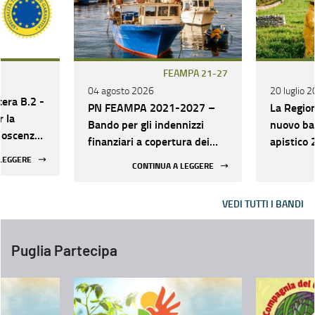
FEAMPA 21-27
04 agosto 2026
20 luglio 
tera B.2 -
PN FEAMPA 2021-2027 –
La Region
r la
Bando per gli indennizzi
nuovo ba
noscenza,
finanziari a copertura dei
apistico 2027
zazione e
maggiori costi di produzione
strategic
 LEGGERE
CONTINUA A LEGGERE
di
sostenuti dalle imprese
patrimoni
relativi
della pesca e
contrast
a pugliesi
VEDI TUTTI I BANDI
dell'acquacoltura per effetto
climatica
del conflitto bellico in Medio
Oriente – Priorità 2 –
Puglia Partecipa
Obiettivo Specifico 2.2 –
Azione 5 – Codice Intervento
222507 – Operazione 31