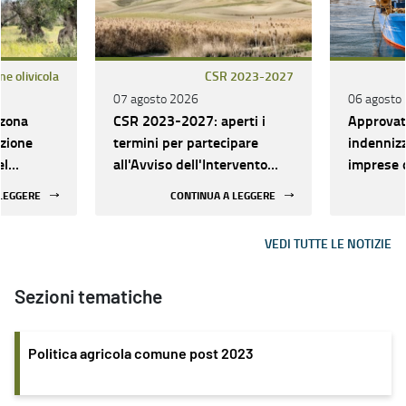
ne olivicola
CSR 2023-2027
07 agosto 2026
06 agosto
 zona
CSR 2023-2027: aperti i
Approvato
azione
termini per partecipare
indennizz
el
all'Avviso dell'Intervento
imprese d
mento
SRD01.05 generalista
dell'acqu
 LEGGERE
CONTINUA A LEGGERE
riapertura
maggiori 
mento
causa del
VEDI TUTTE LE NOTIZIE
Oriente 
Interven
FEAMPA 
Sezioni tematiche
Politica agricola comune post 2023