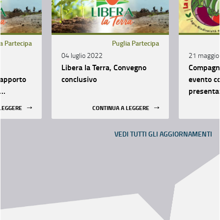
a Partecipa
Puglia Partecipa
04 luglio 2022
21 maggio
Libera la Terra, Convegno
Compagni
rapporto
conclusivo
evento co
presenta
 LEGGERE
CONTINUA A LEGGERE
ativo
VEDI TUTTI GLI AGGIORNAMENTI