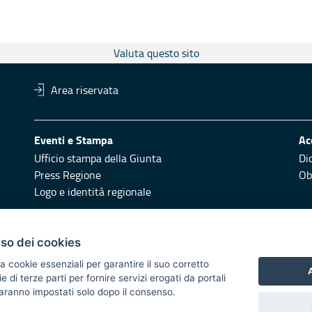
Valuta questo sito
Area riservata
Eventi e Stampa
Ac
Ufficio stampa della Giunta
Di
Press Regione
Obi
Logo e identità regionale
Redazione
Pr
uso dei cookies
Responsabili di pubblicazione
Vai
a cookie essenziali per garantire il suo corretto
A
di terze parti per fornire servizi erogati da portali
 2014/2020 - Asse XI
 saranno impostati solo dopo il consenso.