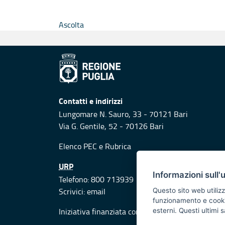
Ascolta
Contatti e indirizzi
Lungomare N. Sauro, 33 - 70121 Bari
Via G. Gentile, 52 - 70126 Bari
Elenco PEC
e
Rubrica
URP
Informazioni sull'
Telefono: 800 713939
Scrivici:
email
Questo sito web utilizz
funzionamento e cookie 
Iniziativa finanziata con risorse del POR Puglia
esterni. Questi ultimi