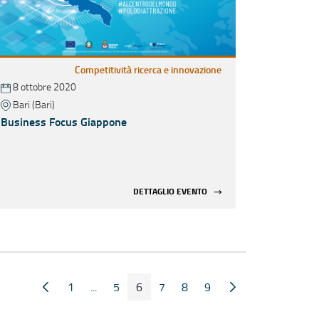
Competitività ricerca e innovazione
8 ottobre 2020
Bari (Bari)
Business Focus Giappone
DETTAGLIO EVENTO
1
...
5
6
7
8
9
Pagina Precedente
Pagina Seguente
Pagina
Pagine intermedie
Pagina
Pagina
Pagina
Pagina
Pagina