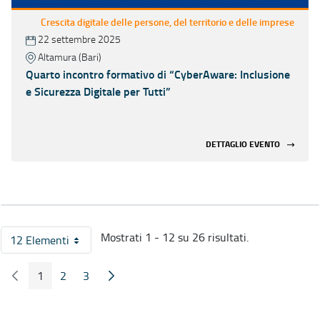
Crescita digitale delle persone, del territorio e delle imprese
22 settembre 2025
Altamura (Bari)
Quarto incontro formativo di “CyberAware: Inclusione
e Sicurezza Digitale per Tutti”
DETTAGLIO EVENTO
Mostrati 1 - 12 su 26 risultati.
12 Elementi
Per pagina
1
2
3
Pagina Precedente
Pagina Seguente
Pagina
Pagina
Pagina