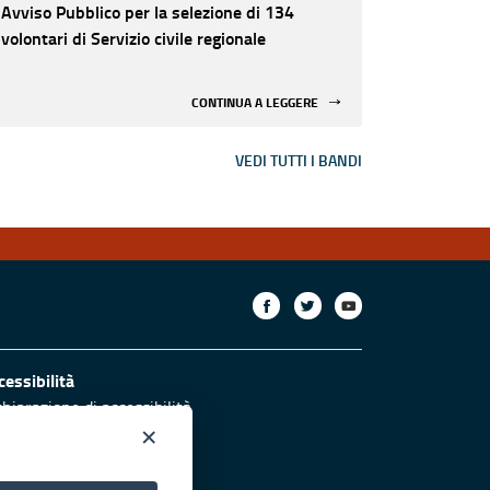
Avviso Pubblico per la selezione di 134
volontari di Servizio civile regionale
CONTINUA A LEGGERE
VEDI TUTTI I BANDI
cessibilità
chiarazione di accessibilità
ettivi di accessibilità
×