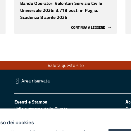
Bando Operatori Volontari Servizio Civile
Universale 2026: 3.719 posti in Puglia.
Scadenza 8 aprile 2026
CONTINUA A LEGGERE
Valuta questo sito
Area riservata
Eventi e Stampa
Ac
Ufficio stampa della Giunta
Di
Press Regione
Obi
Logo e identità regionale
uso dei cookies