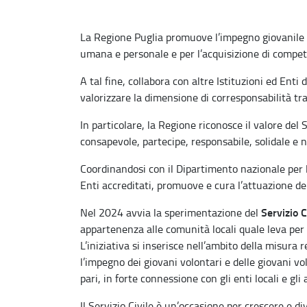
La Regione Puglia promuove l’impegno giovanile i
umana e personale e per l’acquisizione di compet
A tal fine, collabora con altre Istituzioni ed Ent
valorizzare la dimensione di corresponsabilità tra 
In particolare, la Regione riconosce il valore del 
consapevole, partecipe, responsabile, solidale e n
Coordinandosi con il Dipartimento nazionale per le 
Enti accreditati, promuove e cura l’attuazione d
Servizio C
Nel 2024 avvia la sperimentazione del
appartenenza alle comunità locali quale leva per l
L’iniziativa si inserisce nell’ambito della misura
l’impegno dei giovani volontari e delle giovani vol
pari, in forte connessione con gli enti locali e gli a
Il Servizio Civile è un’occasione per crescere e d