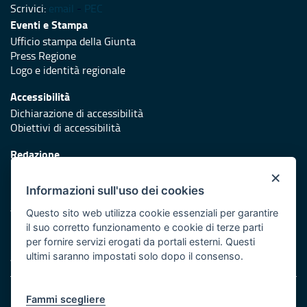
Scrivici:
email
-
PEC
Eventi e Stampa
Ufficio stampa della Giunta
Press Regione
Logo e identità regionale
Accessibilità
Dichiarazione di accessibilità
Obiettivi di accessibilità
Redazione
Responsabili di pubblicazione
×
Informazioni sull'uso dei cookies
Protezione civile
Vai al sito di Protezione Civile Puglia
Questo sito web utilizza cookie essenziali per garantire
il suo corretto funzionamento e cookie di terze parti
Iniziativa finanziata con risorse del POR Puglia 2014/2020 -
per fornire servizi erogati da portali esterni. Questi
Asse XI
ultimi saranno impostati solo dopo il consenso.
Note legali
Fammi scegliere