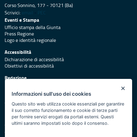
Corso Sonnino, 177 - 70121 (Ba)
Scrivici:
email
-
PEC
Eventi e Stampa
Ufficio stampa della Giunta
Press Regione
Logo e identità regionale
Accessibilità
Dichiarazione di accessibilità
Obiettivi di accessibilità
Redazione
Responsabili di pubblicazione
×
Informazioni sull'uso dei cookies
Protezione civile
Vai al sito di Protezione Civile Puglia
Questo sito web utilizza cookie essenziali per garantire
il suo corretto funzionamento e cookie di terze parti
Iniziativa finanziata con risorse del POR Puglia 2014/2020 -
per fornire servizi erogati da portali esterni. Questi
Asse XI
ultimi saranno impostati solo dopo il consenso.